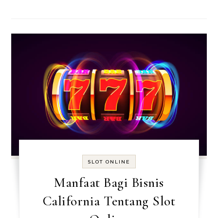
SLOT ONLINE
Manfaat Bagi Bisnis
California Tentang Slot