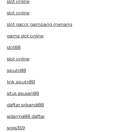
slot online
slot online
slot gacor gampang menang
game slot online
slot88
slot online
siputri88
link siputri88
situs sisusan88
daftar srikandi88
sidarma88 daftar
sigra369