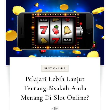
SLOT ONLINE
Pelajari Lebih Lanjut
Tentang Bisakah Anda
Menang Di Slot Online?
- By