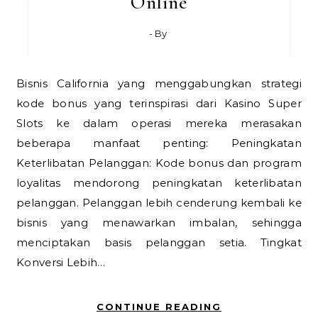
Online
- By
Bisnis California yang menggabungkan strategi
kode bonus yang terinspirasi dari Kasino Super
Slots ke dalam operasi mereka merasakan
beberapa manfaat penting: Peningkatan
Keterlibatan Pelanggan: Kode bonus dan program
loyalitas mendorong peningkatan keterlibatan
pelanggan. Pelanggan lebih cenderung kembali ke
bisnis yang menawarkan imbalan, sehingga
menciptakan basis pelanggan setia. Tingkat
Konversi Lebih…
CONTINUE READING