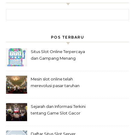
Cari untuk:
POS TERBARU
Situs Slot Online Terpercaya
dan Gampang Menang
dengan Lisensi Resmi
Mesin slot online telah
merevolusi pasar taruhan
dengan menjual permainan
slot yang menarik.
Sejarah dan Informasi Terkini
tentang Game Slot Gacor
Pragmatic Play dengan RTP
Live Tertinggi
Daftar Situs Slot Server