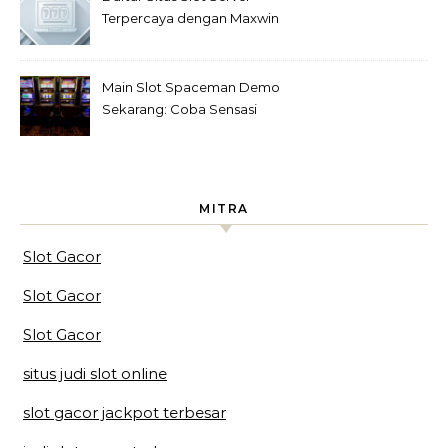
Terpercaya dengan Maxwin
Terbaik 2024
Main Slot Spaceman Demo
Sekarang: Coba Sensasi
Petualangan Luar Angkasa
Tanpa Risiko!
MITRA
Slot Gacor
Slot Gacor
Slot Gacor
situs judi slot online
slot gacor jackpot terbesar