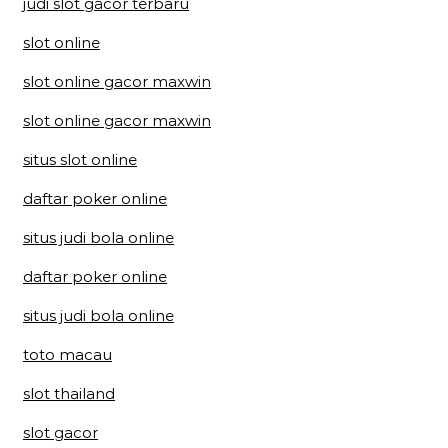
judi slot gacor terbaru
slot online
slot online gacor maxwin
slot online gacor maxwin
situs slot online
daftar poker online
situs judi bola online
daftar poker online
situs judi bola online
toto macau
slot thailand
slot gacor