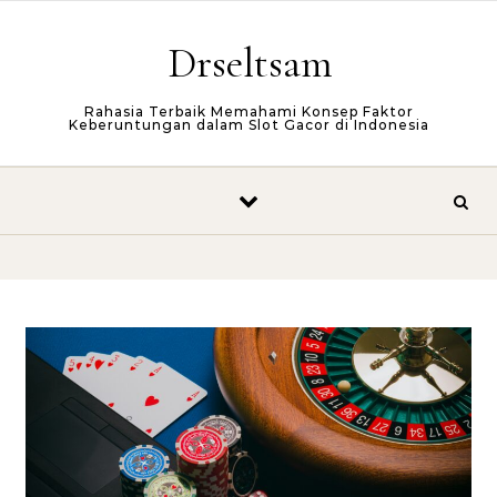
Skip to content
Drseltsam
Rahasia Terbaik Memahami Konsep Faktor
Keberuntungan dalam Slot Gacor di Indonesia