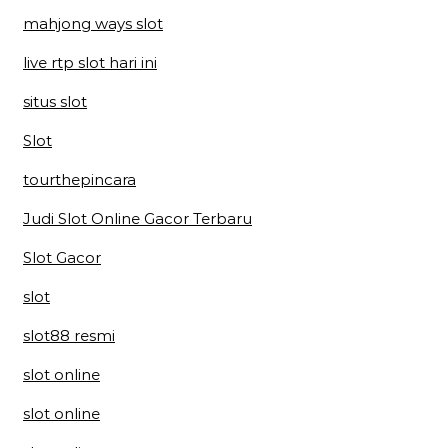
mahjong ways slot
live rtp slot hari ini
situs slot
Slot
tourthepincara
Judi Slot Online Gacor Terbaru
Slot Gacor
slot
slot88 resmi
slot online
slot online