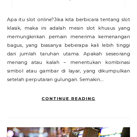
Apa itu slot online?Jika kita berbicara tentang slot
klasik, maka ini adalah mesin slot khusus yang
memungkinkan pemain menerima kemenangan
bagus, yang biasanya beberapa kali lebih tinggi
dari jumlah taruhan utama. Apakah seseorang
menang atau kalah – menentukan kombinasi
simbol atau gambar di layar, yang dikumpulkan
setelah perputaran gulungan. Semakin…
CONTINUE READING